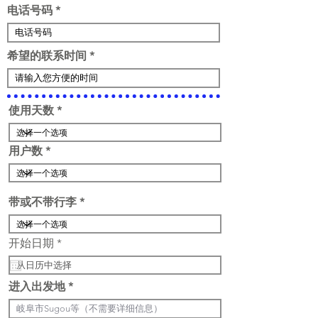
电话号码
希望的联系时间
使用天数
用户数
带或不带行李
r
开始日期
*
e
q
u
进入出发地
i
r
e