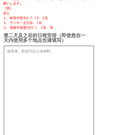
願いします。
【例】
迎え
１、岐阜市菅生6-7-19 2名
２、ゲンキー北方店 1名
​３、瑞穂市稲里580-1 2名 等
第二天及之后的日程安排（即使您在一
天内使用多个地点也请填写）