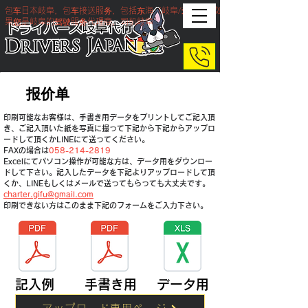
包车日本岐阜，包车接送服务，包括东海（岐阜/爱知）。如
果您是岐阜的驾驶服务代理商，司机岐阜
报价单
​印刷可能なお客様は、手書き用データをプリントしてご記入頂
き、ご記入頂いた紙を写真に撮って下記から下記からアップロ
ードして頂くかLINEにて送ってください。
​FAXの場合は
058-214-2819
​Excelにてパソコン操作が可能な方は、データ用をダウンロー
ドして下さい。記入したデータを下記よりアップロードして頂
くか、LINEもしくはメールで送ってもらっても大丈夫です。
​charter.gifu@gmail.com
​印刷できない方はこのまま下記のフォームをご入力下さい。
記入例
​手書き用
​データ用