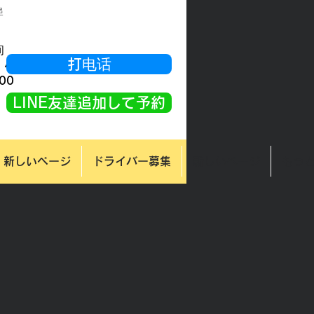
阜
间
打电话
 小时 OK
00
LINE友達追加して予約
新しいページ
ドライバー募集
新しいページ
もっ