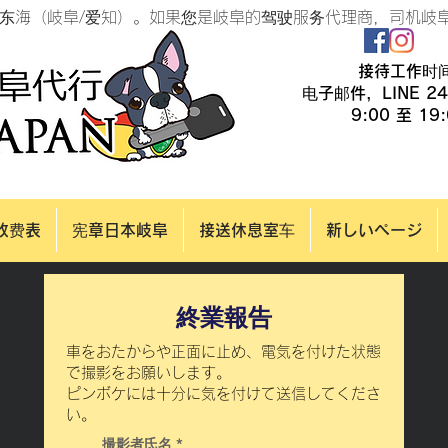
东海（岐阜/爱知）。如果您是岐阜的驾驶服务代理商，司机岐
接待工作时
​
电子邮件，LINE 24
​
9:00 至 19:
收费表
宪章日本岐阜
接送休息室车
新しいページ
​終業報告
車をおたからや正面に止め、電気を付けた状態
で撮影をお願いします。
​ピンボケには十分に気を付けて送信してくださ
い。
撮影者氏名