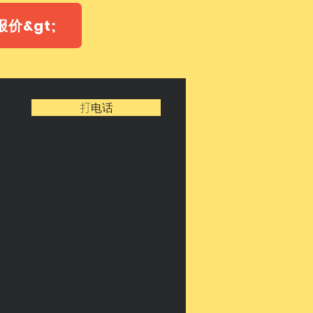
价&gt;
打电话