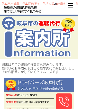
包车日本岐阜，包车接送服务，包括东海（岐阜/爱知）。如
果您是岐阜的驾驶服务代理商，司机岐阜
​週末はどこの運転代行業者も混み合います。
お帰りのお時間を予想してお早めに予約しましょう
​上から順番にかけていくとスムーズです！