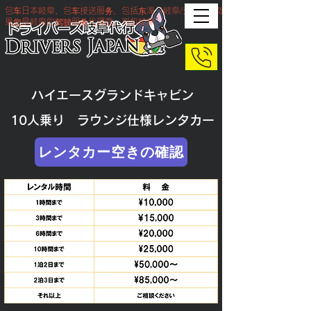
包车日本岐阜，包车接送服务，包括东海（岐阜/爱知）。如
果您是岐阜的驾驶服务代理商，司机岐阜
ハイエースグランドキャビン
​10人乗り ラウンジ仕様レンタカー
レンタカー空きの確認