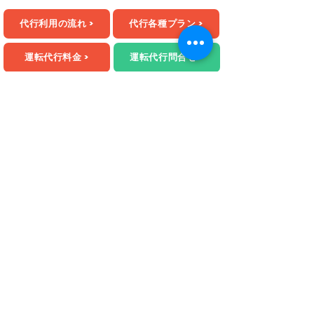
代行利用の流れ >
代行各種プラン >
運転代行料金 >
運転代行問合せ >
運営会社：株式会社生活住救便
​住所：岐阜県岐阜市菅生6-7-19
打电话