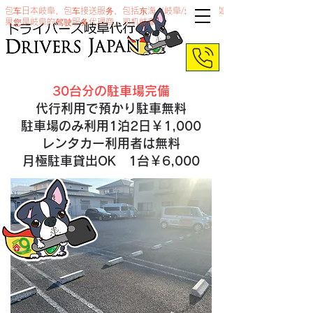
包车日本岐阜，包车接送服务，包括东海（岐阜/爱知）。如
果您是岐阜的驾驶服务代理商，司机岐阜
30台分の駐車場完備
代行利用で預かり駐車無料
駐車場のみ利用1泊2日￥1,000
レンタカー利用者は無料
​月極駐車貸出OK 1台￥6,000