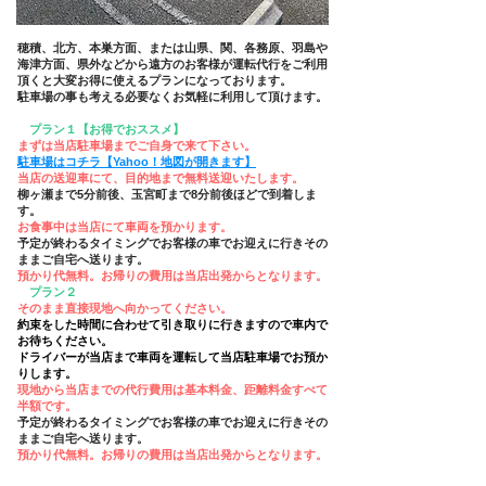
穂積、北方、本巣方面、または山県、関、各務原、羽島や
海津方面、県外などから遠方のお客様が運転代行をご利用
頂くと大変お得に使えるプランになっております。
​駐車場の事も考える必要なくお気軽に利用して頂けます。
プラン１【お得でおススメ】
まずは当店駐車場までご自身で来て下さい。
駐車場はコチラ【
Yahoo！地図
が開きます】
当店の送迎車にて、目的地まで無料送迎いたします。
柳ヶ瀬まで5分前後、玉宮町まで8分前後ほどで到着しま
す。
お食事中は当店にて車両を預かります。
予定が終わるタイミングでお客様の車でお迎えに行きその
ままご自宅へ送ります。
預かり代
無料。お帰りの費用は当店出発からとなります。
プラン２
そのまま直接現地へ向かってください。
約束をした時間に合わせて引き取りに行きますので車内で
お待ちください。
ドライバーが当店まで車両を運転して当店駐車場でお預か
りします。
現地から当店までの代行費用は基本料金、距離料金すべて
半額です。
予定が終わるタイミングでお客様の車でお迎えに行きその
ままご自宅へ送ります。
預かり代
無料。お帰りの費用は当店出発からとなります。